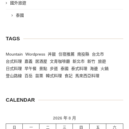
國外旅遊
泰國
TAGS
Mountain
Wordpress
丼飯
住宿推薦
南投縣
台北市
台式料理
嘉義
居酒屋
文青咖啡廳
新北市
新竹
旅遊
日式料理
早午餐
景點
步道
泰國
泰式料理
海邊
火鍋
登山路線
百岳
苗栗
韓式料理
食記
馬來西亞料理
CALENDAR
2026 年 8 月
日
一
二
三
四
五
六