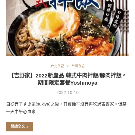
台北食記
台灣食記
【吉野家】2022新產品-韓式牛肉拌飯/豚肉拌飯。
期間限定套餐Yoshinoya
2022-10-10
自從有了すき家(sukiya)之後，其實幾乎沒有再吃過吉野家。但某
一天中午心血來 …
閱讀全文